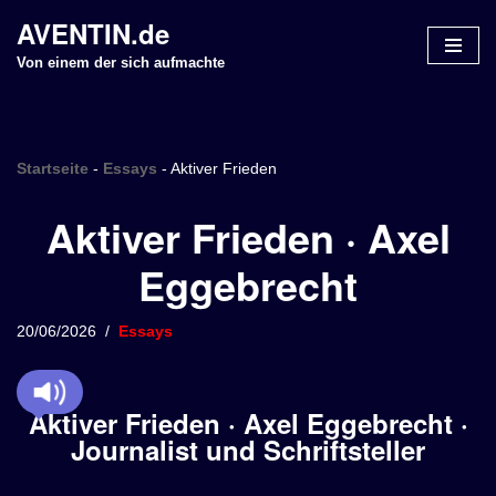
AVENTIN.de
Z
Von einem der sich aufmachte
u
m
I
n
Startseite
-
Essays
-
Aktiver Frieden
h
Aktiver Frieden · Axel
a
l
Eggebrecht
t
s
p
20/06/2026
Essays
r
i
n
Aktiver Frieden · Axel Eggebrecht ·
g
Journalist und Schriftsteller
e
n