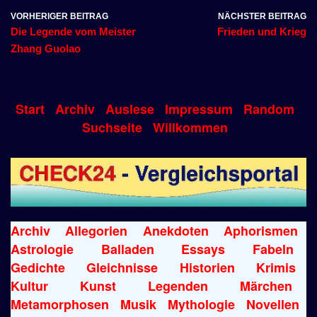
VORHERIGER BEITRAG
NÄCHSTER BEITRAG
Die Legende vom Meister
Frieden und Krieg
Zhang Guolao
Start
Archiv
Auslese
Impressum
Random
Suchseite
Willkommen
Archiv
Allegorien
Anekdoten
Aphorismen
Astrologie
Balladen
Essays
Fabeln
Gedichte
Gleichnisse
Historien
Krimis
Kultur
Kunst
Legenden
Märchen
Metamorphosen
Musik
Mythologie
Novellen