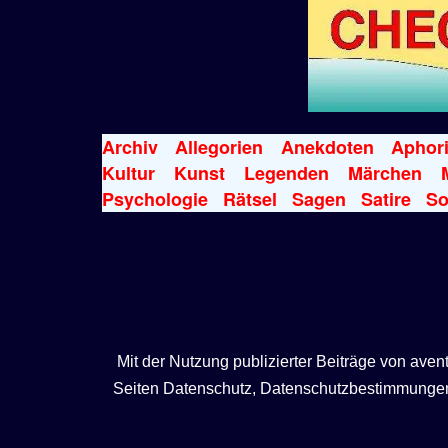
Archiv
Allegorien
Anekdoten
Aphor
Kultur
Kunst
Legenden
Märchen
Psychologie
Rätsel
Sagen
Satire
So
Mit der Nutzung publizierter Beiträge von ave
Seiten Datenschutz, Datenschutzbestimmungen, 