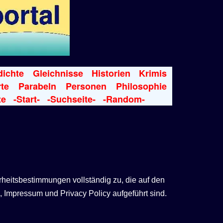
ichte
Gleichnisse
Historien
Krimis
te
Parabeln
Personen
Philosophie
te
-Start-
-Suchseite-
-Random-
rheitsbestimmungen vollständig zu, die auf den
 Impressum und Privacy Policy aufgeführt sind.