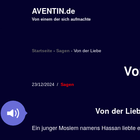
AVENTIN.de
Z
Von einem der sich aufmachte
u
m
I
Startseite
-
Sagen
-
Von der Liebe
n
h
Vo
a
l
23/12/2024
Sagen
t
s
p
Von der Lie
r
i
Ein junger Moslem namens Hassan liebte ein
n
g