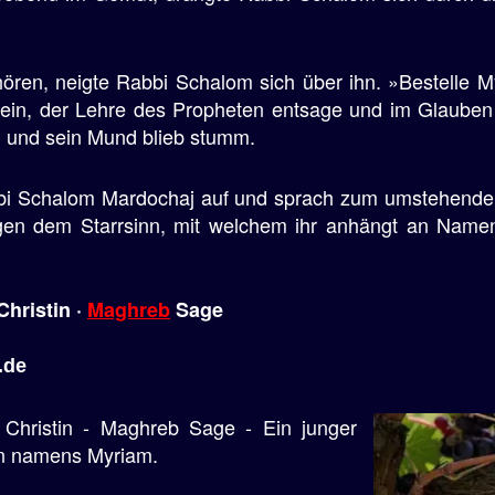
ören, neigte Rabbi Schalom sich über ihn. »Bestelle 
u sein, der Lehre des Propheten entsage und im Glauben
 und sein Mund blieb stumm.
bbi Schalom Mardochaj auf und sprach zum umstehenden V
en dem Starrsinn, mit welchem ihr anhängt an Namen
hristin ·
Maghreb
Sage
.de
Christin - Maghreb Sage - Ein junger
in namens Myriam.