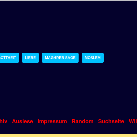
GOTTHEIT
LIEBE
MAGHREB SAGE
MOSLEM
hiv
Auslese
Impressum
Random
Suchseite
Wi