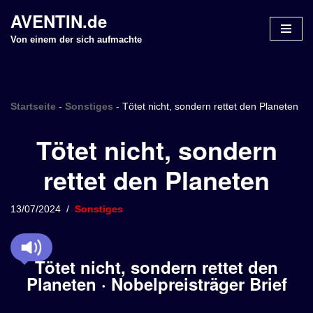
AVENTIN.de
Z
Von einem der sich aufmachte
u
m
I
n
Startseite
-
Sonstiges
-
Tötet nicht, sondern rettet den Planeten
h
Tötet nicht, sondern
a
l
rettet den Planeten
t
s
p
13/07/2024
Sonstiges
r
i
n
Tötet nicht, sondern rettet den
g
Planeten · Nobelpreisträger Brief
e
n