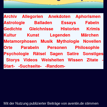
Archiv
Allegorien
Anekdoten
Aphorismen
Astrologie
Balladen
Essays
Fabeln
Gedichte
Gleichnisse
Historien
Krimis
Kultur
Kunst
Legenden
Märchen
Metamorphosen
Musik
Mythologie
Novellen
Orte
Parabeln
Personen
Philosophie
Psychologie
Rätsel
Sagen
Satire
Sonstiges
Storys
Videos
Weisheiten
Wissen
Zitate
-
Start-
-Suchseite-
-Random-
Mit der Nutzung publizierter Beiträge von aventin.de stimmen