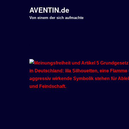
AVENTIN.de
Z
Von einem der sich aufmachte
u
m
I
n
h
a
l
t
s
p
r
i
n
g