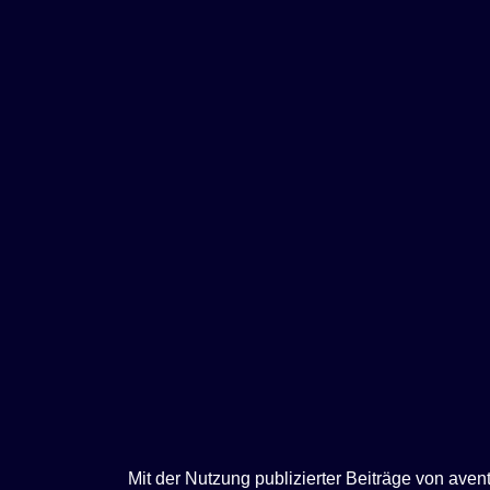
e
n
Mit der Nutzung publizierter Beiträge von ave