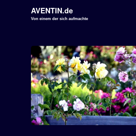
AVENTIN.de
Z
Von einem der sich aufmachte
u
m
I
n
h
a
l
t
s
p
r
i
n
g