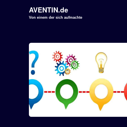
AVENTIN.de
Z
Von einem der sich aufmachte
u
m
I
n
h
a
l
t
s
p
r
i
n
g