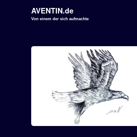
AVENTIN.de
Z
Von einem der sich aufmachte
u
m
I
n
h
a
l
t
s
p
r
i
n
g