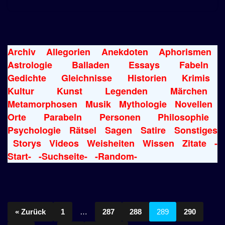
Archiv
Allegorien
Anekdoten
Aphorismen
Astrologie
Balladen
Essays
Fabeln
Gedichte
Gleichnisse
Historien
Krimis
Kultur
Kunst
Legenden
Märchen
Metamorphosen
Musik
Mythologie
Novellen
Orte
Parabeln
Personen
Philosophie
Psychologie
Rätsel
Sagen
Satire
Sonstiges
Storys
Videos
Weisheiten
Wissen
Zitate
-
Start-
-Suchseite-
-Random-
« Zurück
1
…
287
288
289
290