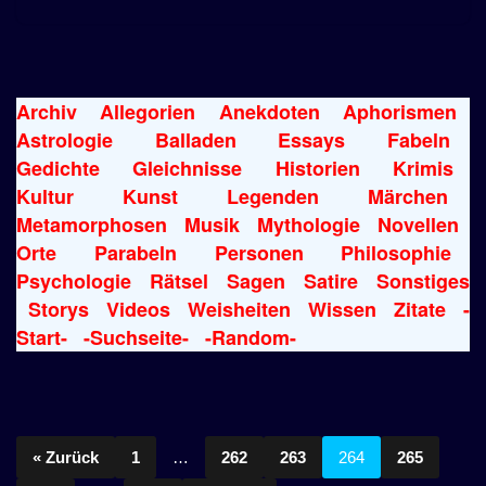
Archiv
Allegorien
Anekdoten
Aphorismen
Astrologie
Balladen
Essays
Fabeln
Gedichte
Gleichnisse
Historien
Krimis
Kultur
Kunst
Legenden
Märchen
Metamorphosen
Musik
Mythologie
Novellen
Orte
Parabeln
Personen
Philosophie
Psychologie
Rätsel
Sagen
Satire
Sonstiges
Storys
Videos
Weisheiten
Wissen
Zitate
-
Start-
-Suchseite-
-Random-
« Zurück
1
…
262
263
264
265