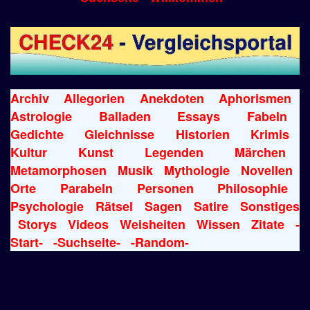
Archiv
Allegorien
Anekdoten
Aphorismen
Astrologie
Balladen
Essays
Fabeln
Gedichte
Gleichnisse
Historien
Krimis
Kultur
Kunst
Legenden
Märchen
Metamorphosen
Musik
Mythologie
Novellen
Orte
Parabeln
Personen
Philosophie
Psychologie
Rätsel
Sagen
Satire
Sonstiges
Storys
Videos
Weisheiten
Wissen
Zitate
-
Start-
-Suchseite-
-Random-