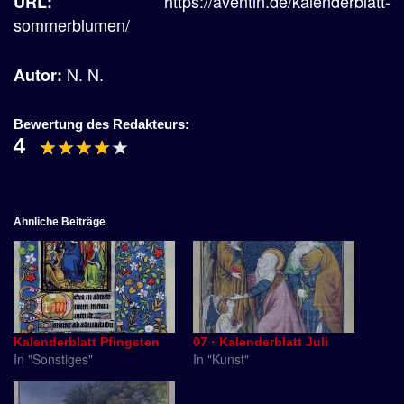
https://aventin.de/kalenderblatt-
URL:
sommerblumen/
N. N.
Autor:
Bewertung des Redakteurs:
4
Ähnliche Beiträge
Kalenderblatt Pfingsten
07 · Kalenderblatt Juli
In "Sonstiges"
In "Kunst"