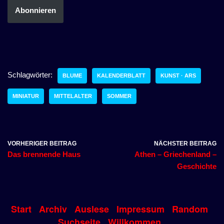
Abonnieren
Schlagwörter:
BLUME
KALENDERBLATT
KUNST · ARS
MINIATUR
MITTELALTER
SOMMER
VORHERIGER BEITRAG
NÄCHSTER BEITRAG
Das brennende Haus
Athen – Griechenland –
Geschichte
Start
Archiv
Auslese
Impressum
Random
Suchseite
Willkommen