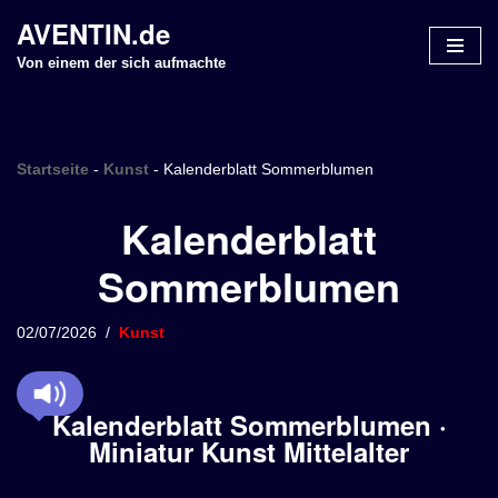
AVENTIN.de
Z
Von einem der sich aufmachte
u
m
I
n
Startseite
-
Kunst
-
Kalenderblatt Sommerblumen
h
Kalenderblatt
a
l
Sommerblumen
t
s
p
02/07/2026
Kunst
r
i
n
Kalenderblatt Sommerblumen ·
g
Miniatur Kunst Mittelalter
e
n