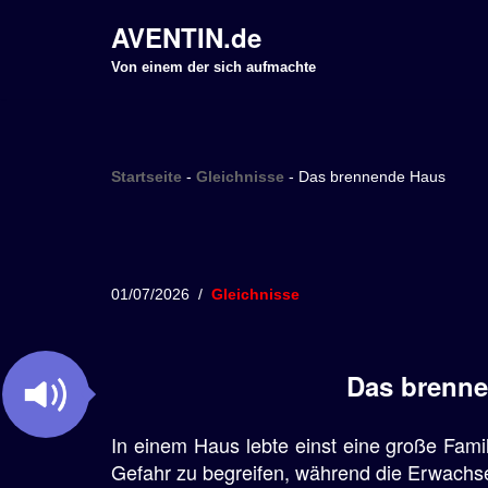
AVENTIN.de
Z
Von einem der sich aufmachte
u
m
I
Startseite
-
Gleichnisse
-
Das brennende Haus
n
h
a
l
01/07/2026
Gleichnisse
t
s
p
Das brenne
r
i
In einem Haus lebte einst eine große Famil
n
Gefahr zu begreifen, während die Erwachse
g