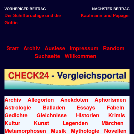
VORHERIGER BEITRAG
NÄCHSTER BEITRAG
Der Schiffbrüchige und die
Kaufmann und Papagei
Göttin
Start
Archiv
Auslese
Impressum
Random
Suchseite
Willkommen
Archiv
Allegorien
Anekdoten
Aphorismen
Astrologie
Balladen
Essays
Fabeln
Gedichte
Gleichnisse
Historien
Krimis
Kultur
Kunst
Legenden
Märchen
Metamorphosen
Musik
Mythologie
Novellen