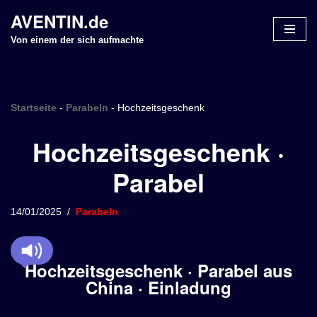
AVENTIN.de
Z
Von einem der sich aufmachte
u
m
I
n
Startseite
-
Parabeln
-
Hochzeitsgeschenk
h
Hochzeitsgeschenk ·
a
l
Parabel
t
s
p
14/01/2025
Parabeln
r
i
n
Hochzeitsgeschenk · Parabel aus
g
China · Einladung
e
n