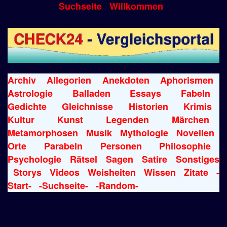
Suchseite
Willkommen
Archiv
Allegorien
Anekdoten
Aphorismen
Astrologie
Balladen
Essays
Fabeln
Gedichte
Gleichnisse
Historien
Krimis
Kultur
Kunst
Legenden
Märchen
Metamorphosen
Musik
Mythologie
Novellen
Orte
Parabeln
Personen
Philosophie
Psychologie
Rätsel
Sagen
Satire
Sonstiges
Storys
Videos
Weisheiten
Wissen
Zitate
-
Start-
-Suchseite-
-Random-