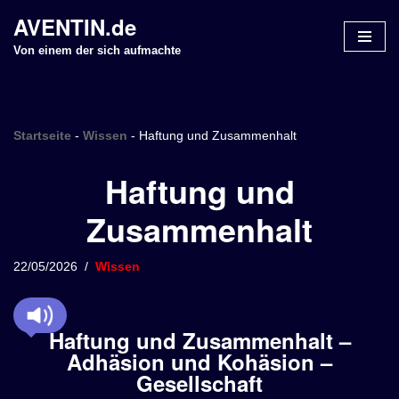
AVENTIN.de
Z
Von einem der sich aufmachte
u
m
I
n
Startseite
-
Wissen
-
Haftung und Zusammenhalt
h
Haftung und
a
l
Zusammenhalt
t
s
p
22/05/2026
Wissen
r
i
n
Haftung und Zusammenhalt –
g
Adhäsion und Kohäsion –
e
Gesellschaft
n