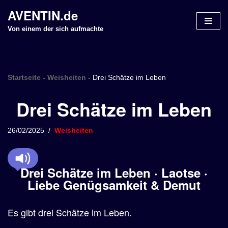
AVENTIN.de
Z
Von einem der sich aufmachte
u
m
I
n
Startseite
-
Weisheiten
-
Drei Schätze im Leben
h
Drei Schätze im Leben
a
l
t
26/02/2025
Weisheiten
s
p
r
Drei Schätze im Leben · Laotse ·
i
Liebe Genügsamkeit & Demut
n
g
Es gibt drei Schätze im Leben.
e
n