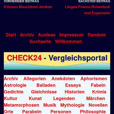
VORHERIGER BEITRAG
NÄCHSTER BEITRAG
Können Maschinen denken
Lingua Franca Rotwelsch
und Esperanto
Start
Archiv
Auslese
Impressum
Random
Suchseite
Willkommen
Archiv
Allegorien
Anekdoten
Aphorismen
Astrologie
Balladen
Essays
Fabeln
Gedichte
Gleichnisse
Historien
Krimis
Kultur
Kunst
Legenden
Märchen
Metamorphosen
Musik
Mythologie
Novellen
Orte
Parabeln
Personen
Philosophie