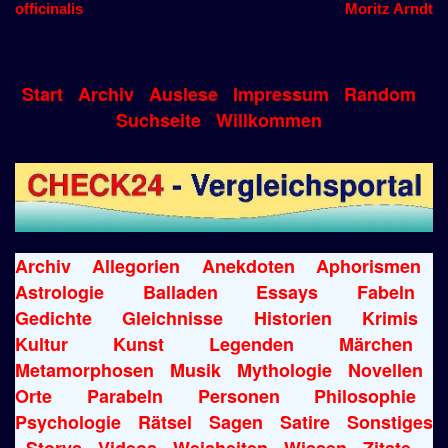
officinalis
Moritz Arndt
Start
Archiv
Auslese
Impressum
Random
Suchseite
Willkommen
Archiv
Allegorien
Anekdoten
Aphorismen
Astrologie
Balladen
Essays
Fabeln
Gedichte
Gleichnisse
Historien
Krimis
Kultur
Kunst
Legenden
Märchen
Metamorphosen
Musik
Mythologie
Novellen
Orte
Parabeln
Personen
Philosophie
Psychologie
Rätsel
Sagen
Satire
Sonstiges
Storys
Videos
Weisheiten
Wissen
Zitate
-