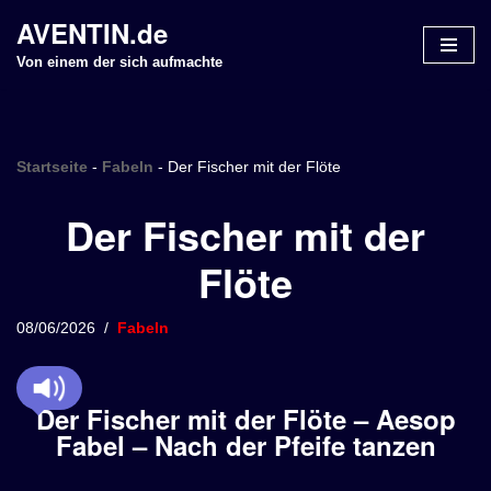
AVENTIN.de
Z
Von einem der sich aufmachte
u
m
I
n
Startseite
-
Fabeln
-
Der Fischer mit der Flöte
h
Der Fischer mit der
a
l
Flöte
t
s
p
08/06/2026
Fabeln
r
i
n
Der Fischer mit der Flöte – Aesop
g
Fabel – Nach der Pfeife tanzen
e
n