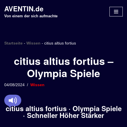
AVENTIN.de
Z
Von einem der sich aufmachte
u
m
I
n
Startseite
-
Wissen
-
citius altius fortius
h
citius altius fortius –
a
l
Olympia Spiele
t
s
p
04/08/2024
Wissen
r
i
n
citius altius fortius · Olympia Spiele
g
· Schneller Höher Stärker
e
n