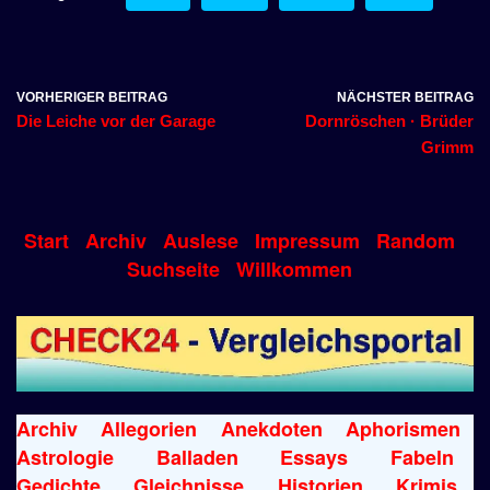
VORHERIGER BEITRAG
NÄCHSTER BEITRAG
Die Leiche vor der Garage
Dornröschen · Brüder
Grimm
Start
Archiv
Auslese
Impressum
Random
Suchseite
Willkommen
Archiv
Allegorien
Anekdoten
Aphorismen
Astrologie
Balladen
Essays
Fabeln
Gedichte
Gleichnisse
Historien
Krimis