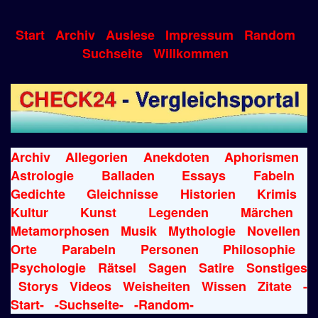
Start
Archiv
Auslese
Impressum
Random
Suchseite
Willkommen
Archiv
Allegorien
Anekdoten
Aphorismen
Astrologie
Balladen
Essays
Fabeln
Gedichte
Gleichnisse
Historien
Krimis
Kultur
Kunst
Legenden
Märchen
Metamorphosen
Musik
Mythologie
Novellen
Orte
Parabeln
Personen
Philosophie
Psychologie
Rätsel
Sagen
Satire
Sonstiges
Storys
Videos
Weisheiten
Wissen
Zitate
-
Start-
-Suchseite-
-Random-