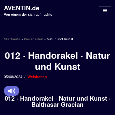
AVENTIN.de
Z
Von einem der sich aufmachte
u
m
I
n
Startseite
-
Weisheiten
-
Natur und Kunst
h
012 · Handorakel · Natur
a
l
und Kunst
t
s
p
05/08/2024
Weisheiten
r
i
n
012 · Handorakel · Natur und Kunst ·
g
Balthasar Gracian
e
n