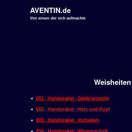
AVENTIN.de
Z
Von einem der sich aufmachte
u
m
I
n
h
a
l
Weisheiten
t
s
p
001 · Handorakel · Gipfel erreicht
r
002 · Handorakel · Herz und Kopf
i
n
003 · Handorakel · Vorhaben
g
004 · Handorakel · Wissenschaft