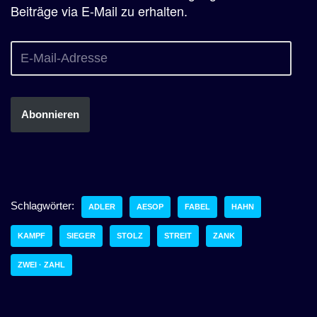
Beiträge via E-Mail zu erhalten.
Abonnieren
Schlagwörter:
ADLER
AESOP
FABEL
HAHN
KAMPF
SIEGER
STOLZ
STREIT
ZANK
ZWEI · ZAHL