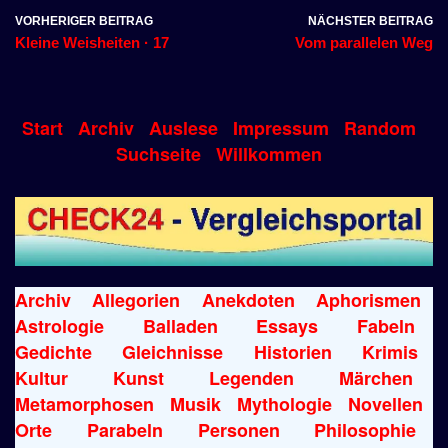
VORHERIGER BEITRAG
NÄCHSTER BEITRAG
Kleine Weisheiten · 17
Vom parallelen Weg
Start
Archiv
Auslese
Impressum
Random
Suchseite
Willkommen
Archiv
Allegorien
Anekdoten
Aphorismen
Astrologie
Balladen
Essays
Fabeln
Gedichte
Gleichnisse
Historien
Krimis
Kultur
Kunst
Legenden
Märchen
Metamorphosen
Musik
Mythologie
Novellen
Orte
Parabeln
Personen
Philosophie