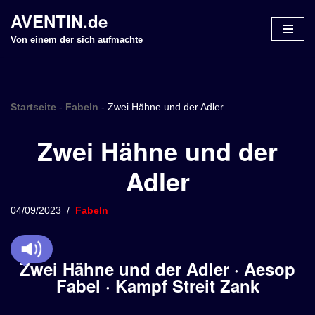
AVENTIN.de
Z
Von einem der sich aufmachte
u
m
I
n
Startseite
-
Fabeln
-
Zwei Hähne und der Adler
h
Zwei Hähne und der
a
l
Adler
t
s
p
04/09/2023
Fabeln
r
i
n
Zwei Hähne und der Adler · Aesop
g
Fabel
·
Kampf Streit Zank
e
n