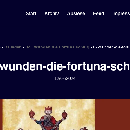
Start
Archiv
Auslese
Feed
Impres
e
-
Balladen
-
02 · Wunden die Fortuna schlug
-
02-wunden-die-fort
-wunden-die-fortuna-sch
12/04/2024