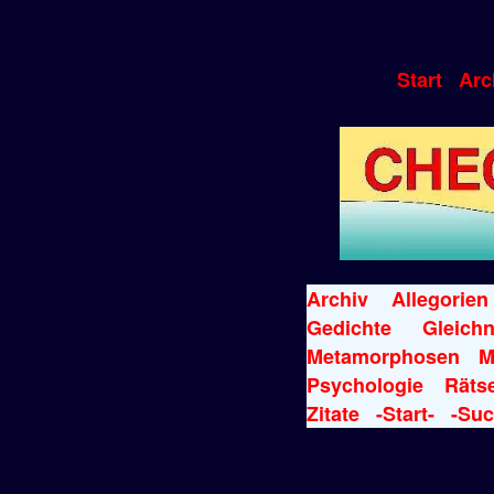
Start
Arc
Archiv
Allegorien
Gedichte
Gleichn
Metamorphosen
M
Psychologie
Rätse
Zitate
-Start-
-Suc