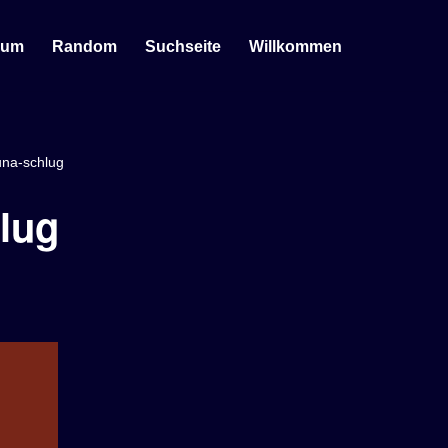
sum
Random
Suchseite
Willkommen
una-schlug
lug