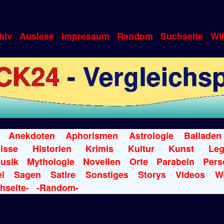
hiv
Auslese
Impressum
Random
Suchseite
Wi
Anekdoten
Aphorismen
Astrologie
Balladen
isse
Historien
Krimis
Kultur
Kunst
Le
usik
Mythologie
Novellen
Orte
Parabeln
Pers
l
Sagen
Satire
Sonstiges
Storys
Videos
W
hseite-
-Random-