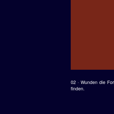
e
n
02 · Wunden die For
finden.