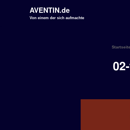
AVENTIN.de
Z
Von einem der sich aufmachte
u
m
I
Startseit
n
h
02
a
l
t
s
p
r
i
n
g