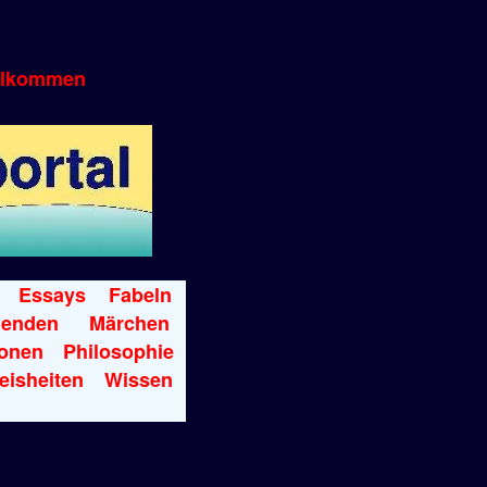
llkommen
Essays
Fabeln
genden
Märchen
onen
Philosophie
eisheiten
Wissen