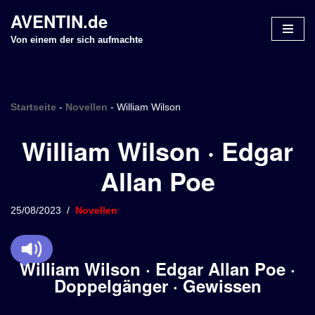
AVENTIN.de
Z
Von einem der sich aufmachte
u
m
I
n
Startseite
-
Novellen
-
William Wilson
h
William Wilson · Edgar
a
l
Allan Poe
t
s
p
25/08/2023
Novellen
r
i
n
William Wilson · Edgar Allan Poe ·
g
Doppelgänger · Gewissen
e
n