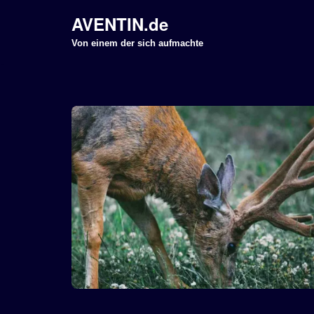
AVENTIN.de
Z
Von einem der sich aufmachte
u
m
I
n
h
a
l
t
s
p
r
i
n
g