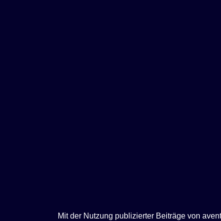
e
n
Mit der Nutzung publizierter Beiträge von ave