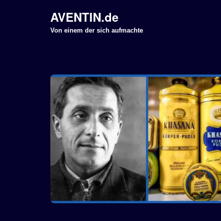
AVENTIN.de
Z
Von einem der sich aufmachte
u
m
I
n
h
a
l
t
s
p
r
i
n
g