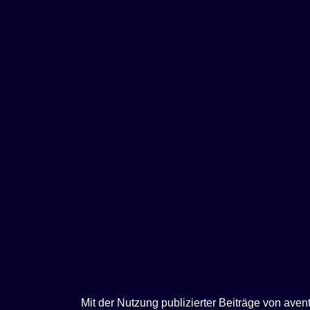
e
n
Mit der Nutzung publizierter Beiträge von ave