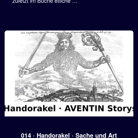
zuletzt im Buche etliche …
014 · Handorakel · Sache und Art