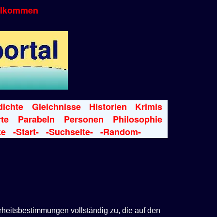
llkommen
ichte
Gleichnisse
Historien
Krimis
te
Parabeln
Personen
Philosophie
te
-Start-
-Suchseite-
-Random-
rheitsbestimmungen vollständig zu, die auf den