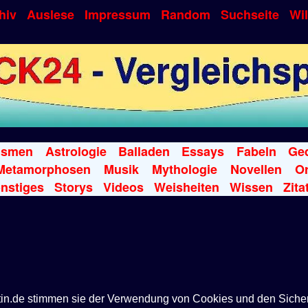
hiv
Auslese
Impressum
Random
Suchseite
Wi
ismen
Astrologie
Balladen
Essays
Fabeln
Ged
Metamorphosen
Musik
Mythologie
Novellen
Or
nstiges
Storys
Videos
Weisheiten
Wissen
Zita
ntin.de stimmen sie der Verwendung von Cookies und den Siche