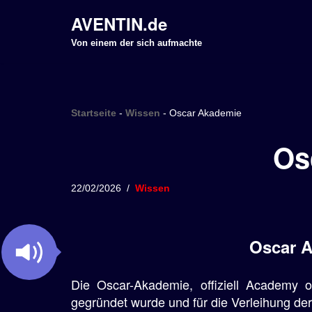
AVENTIN.de
Z
Von einem der sich aufmachte
u
m
I
Startseite
-
Wissen
-
Oscar Akademie
n
h
Os
a
l
22/02/2026
Wissen
t
s
p
Oscar A
r
i
Die Oscar-Akademie, offiziell Academy 
n
gegründet wurde und für die Verleihung d
g