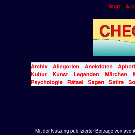
Start
Arc
Archiv
Allegorien
Anekdoten
Aphor
Kultur
Kunst
Legenden
Märchen
Psychologie
Rätsel
Sagen
Satire
So
Mit der Nutzung publizierter Beiträge von ave