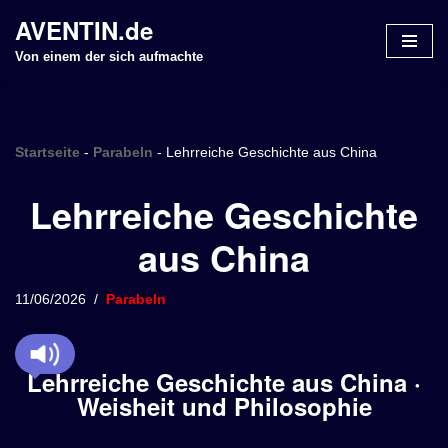
AVENTIN.de
Z
Von einem der sich aufmachte
u
m
I
n
Startseite
-
Parabeln
-
Lehrreiche Geschichte aus China
h
Lehrreiche Geschichte
a
l
aus China
t
s
p
11/06/2026
Parabeln
r
i
n
Lehrreiche Geschichte aus China ·
g
Weisheit und Philosophie
e
n