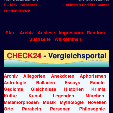
F – Max und Moritz –
Illuminaten und Freimaurer
Fünfter Streich
Start
Archiv
Auslese
Impressum
Random
Suchseite
Willkommen
Archiv
Allegorien
Anekdoten
Aphorismen
Astrologie
Balladen
Essays
Fabeln
Gedichte
Gleichnisse
Historien
Krimis
Kultur
Kunst
Legenden
Märchen
Metamorphosen
Musik
Mythologie
Novellen
Orte
Parabeln
Personen
Philosophie