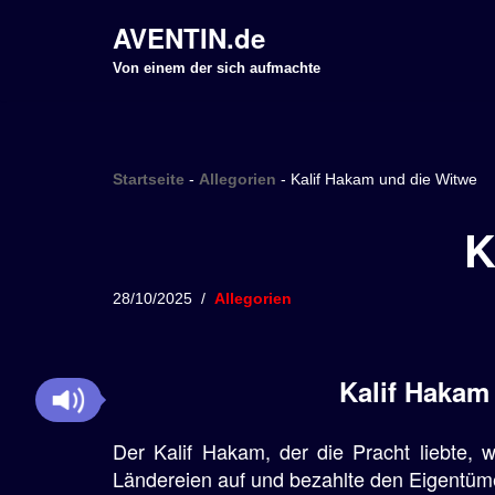
AVENTIN.de
Z
Von einem der sich aufmachte
u
m
I
Startseite
-
Allegorien
-
Kalif Hakam und die Witwe
n
h
K
a
l
28/10/2025
Allegorien
t
s
p
Kalif Hakam 
r
i
Der Kalif Hakam, der die Pracht liebte, 
n
Ländereien auf und bezahlte den Eigentümer
g