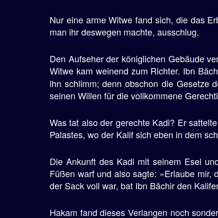
e
Nur eine arme Witwe fand sich, die das Erb
n
man ihr deswegen machte, ausschlug.
Den Aufseher der königlichen Gebäude ver
Witwe kam weinend zum Richter. Ibn Bächi
ihn schlimm; denn obschon die Gesetze de
seinen Willen für die vollkommene Gerechtig
Was tat also der gerechte Kadi? Er sattelt
Palastes, wo der Kalif sich eben in dem sch
Die Ankunft des Kadi mit seinem Esel und
Füßen warf und also sagte: »Erlaube mir,
der Sack voll war, bat Ibn Bächir den Kalif
Hakam fand dieses Verlangen noch sonderba