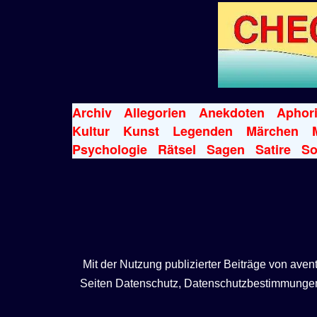
Archiv
Allegorien
Anekdoten
Aphor
Kultur
Kunst
Legenden
Märchen
Psychologie
Rätsel
Sagen
Satire
So
Mit der Nutzung publizierter Beiträge von ave
Seiten Datenschutz, Datenschutzbestimmungen, 