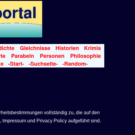
ichte
Gleichnisse
Historien
Krimis
te
Parabeln
Personen
Philosophie
te
-Start-
-Suchseite-
-Random-
rheitsbestimmungen vollständig zu, die auf den
 Impressum und Privacy Policy aufgeführt sind.