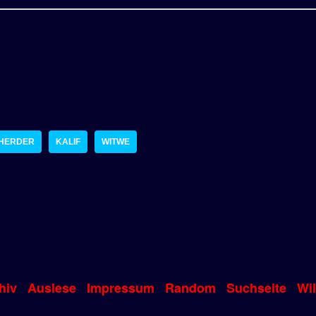
 HERDER
KALIF
WITWE
hiv
Auslese
Impressum
Random
Suchseite
Wi