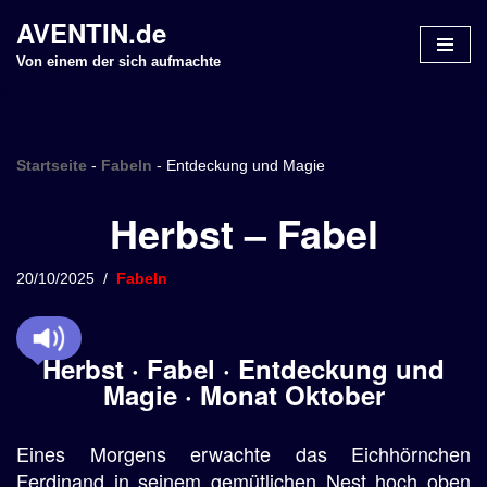
AVENTIN.de
Z
Von einem der sich aufmachte
u
m
I
n
Startseite
-
Fabeln
-
Entdeckung und Magie
h
Herbst – Fabel
a
l
t
20/10/2025
Fabeln
s
p
r
Herbst · Fabel · Entdeckung und
i
Magie · Monat Oktober
n
g
Eines Morgens erwachte das Eichhörnchen
e
n
Ferdinand in seinem gemütlichen Nest hoch oben