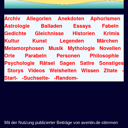
Archiv
Allegorien
Anekdoten
Aphorismen
Astrologie
Balladen
Essays
Fabeln
Gedichte
Gleichnisse
Historien
Krimis
Kultur
Kunst
Legenden
Märchen
Metamorphosen
Musik
Mythologie
Novellen
Orte
Parabeln
Personen
Philosophie
Psychologie
Rätsel
Sagen
Satire
Sonstiges
Storys
Videos
Weisheiten
Wissen
Zitate
-
Start-
-Suchseite-
-Random-
Mit der Nutzung publizierter Beiträge von aventin.de stimmen