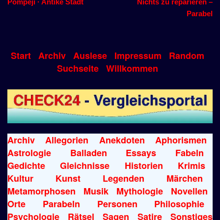
Pompeji · Antike Stadt
Nichts zu reparieren –
Parabel
Start
Archiv
Auslese
Impressum
Random
Suchseite
Willkommen
Archiv
Allegorien
Anekdoten
Aphorismen
Astrologie
Balladen
Essays
Fabeln
Gedichte
Gleichnisse
Historien
Krimis
Kultur
Kunst
Legenden
Märchen
Metamorphosen
Musik
Mythologie
Novellen
Orte
Parabeln
Personen
Philosophie
Psychologie
Rätsel
Sagen
Satire
Sonstiges