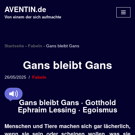
AVENTIN.de
Z
Von einem der sich aufmachte
u
m
I
n
Startseite
-
Fabeln
-
Gans bleibt Gans
h
Gans bleibt Gans
a
l
t
26/05/2025
Fabeln
s
p
r
Gans bleibt Gans · Gotthold
i
Ephraim Lessing · Egoismus
n
g
e
Menschen und Tiere machen sich gar lächerlich,
n
wenn sie sein oder scheinen wollen, was sie