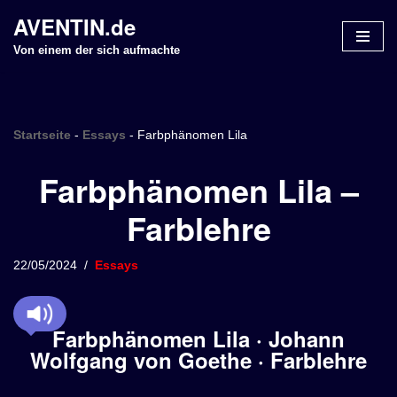
AVENTIN.de
Z
Von einem der sich aufmachte
u
m
I
n
Startseite
-
Essays
-
Farbphänomen Lila
h
Farbphänomen Lila –
a
l
Farblehre
t
s
p
22/05/2024
Essays
r
i
n
Farbphänomen Lila · Johann
g
Wolfgang von Goethe · Farblehre
e
n