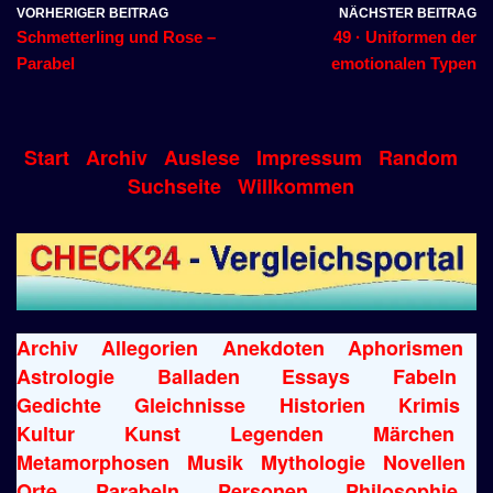
VORHERIGER BEITRAG
NÄCHSTER BEITRAG
Schmetterling und Rose –
49 · Uniformen der
Parabel
emotionalen Typen
Start
Archiv
Auslese
Impressum
Random
Suchseite
Willkommen
Archiv
Allegorien
Anekdoten
Aphorismen
Astrologie
Balladen
Essays
Fabeln
Gedichte
Gleichnisse
Historien
Krimis
Kultur
Kunst
Legenden
Märchen
Metamorphosen
Musik
Mythologie
Novellen
Orte
Parabeln
Personen
Philosophie