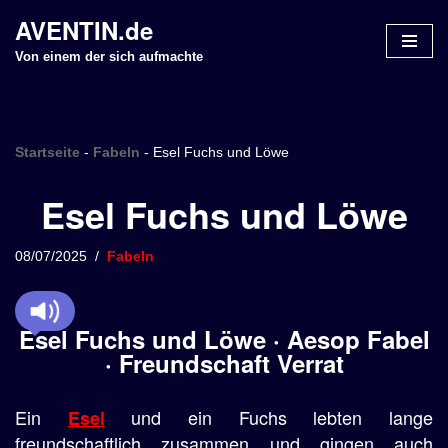
AVENTIN.de
Z
Von einem der sich aufmachte
u
m
I
n
Startseite
-
Fabeln
-
Esel Fuchs und Löwe
h
Esel Fuchs und Löwe
a
l
t
08/07/2025
Fabeln
s
p
r
Esel Fuchs und Löwe · Aesop Fabel
i
· Freundschaft Verrat
n
g
Ein
und ein Fuchs lebten lange
e
Esel
n
freundschaftlich zusammen und gingen auch