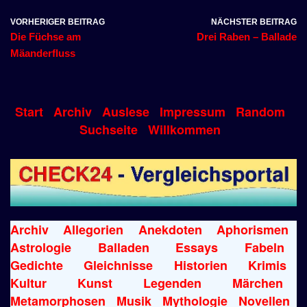
VORHERIGER BEITRAG
NÄCHSTER BEITRAG
Die Füchse am
Drei Raben – Ballade
Mäanderfluss
Start
Archiv
Auslese
Impressum
Random
Suchseite
Willkommen
Archiv
Allegorien
Anekdoten
Aphorismen
Astrologie
Balladen
Essays
Fabeln
Gedichte
Gleichnisse
Historien
Krimis
Kultur
Kunst
Legenden
Märchen
Metamorphosen
Musik
Mythologie
Novellen