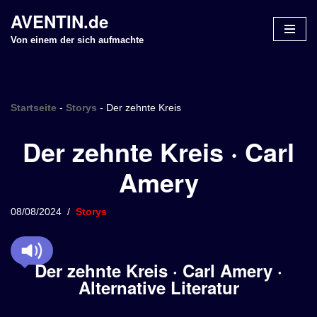
AVENTIN.de
Z
Von einem der sich aufmachte
u
m
I
n
Startseite
-
Storys
-
Der zehnte Kreis
h
Der zehnte Kreis · Carl
a
l
Amery
t
s
p
08/08/2024
Storys
r
i
n
Der zehnte Kreis · Carl Amery ·
g
Alternative Literatur
e
n