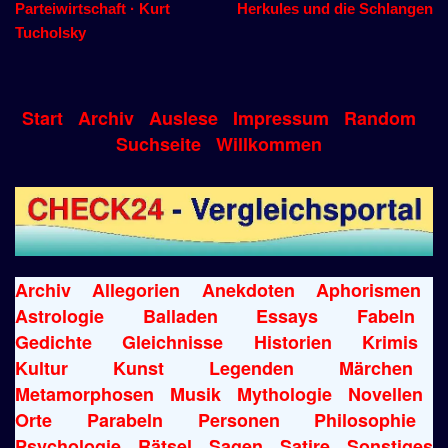
Parteiwirtschaft · Kurt
Herkules und die Schlangen
Tucholsky
Start
Archiv
Auslese
Impressum
Random
Suchseite
Willkommen
Archiv
Allegorien
Anekdoten
Aphorismen
Astrologie
Balladen
Essays
Fabeln
Gedichte
Gleichnisse
Historien
Krimis
Kultur
Kunst
Legenden
Märchen
Metamorphosen
Musik
Mythologie
Novellen
Orte
Parabeln
Personen
Philosophie
Psychologie
Rätsel
Sagen
Satire
Sonstiges