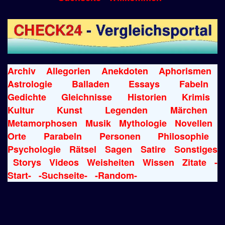
Archiv
Allegorien
Anekdoten
Aphorismen
Astrologie
Balladen
Essays
Fabeln
Gedichte
Gleichnisse
Historien
Krimis
Kultur
Kunst
Legenden
Märchen
Metamorphosen
Musik
Mythologie
Novellen
Orte
Parabeln
Personen
Philosophie
Psychologie
Rätsel
Sagen
Satire
Sonstiges
Storys
Videos
Weisheiten
Wissen
Zitate
-
Start-
-Suchseite-
-Random-