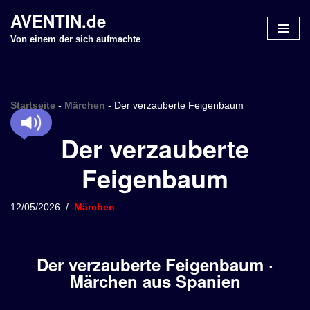
AVENTIN.de
Z
Von einem der sich aufmachte
u
m
I
n
Startseite
-
Märchen
-
Der verzauberte Feigenbaum
h
Der verzauberte
a
l
Feigenbaum
t
s
p
12/05/2026
Märchen
r
i
n
Der verzauberte Feigenbaum ·
g
Märchen aus Spanien
e
n