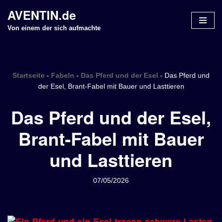
AVENTIN.de
Z
Von einem der sich aufmachte
u
m
I
n
Startseite
-
Fabeln
-
Das Pferd und der Esel
-
Das Pferd und
h
der Esel, Brant-Fabel mit Bauer und Lasttieren
a
Das Pferd und der Esel,
l
t
Brant-Fabel mit Bauer
s
p
und Lasttieren
r
i
n
07/05/2026
g
e
n