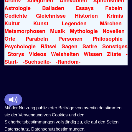
Archiv
Allegorien
Anekdoten
Aphorismen
Astrologie
Balladen
Essays
Fabeln
Gedichte
Gleichnisse
Historien
Krimis
Kultur
Kunst
Legenden
Märchen
Metamorphosen
Musik
Mythologie
Novellen
Orte
Parabeln
Personen
Philosophie
Psychologie
Rätsel
Sagen
Satire
Sonstiges
Storys
Videos
Weisheiten
Wissen
Zitate
-
Start-
-Suchseite-
-Random-
Mit der Nutzung publizierter Beiträge von aventin.de stimmen
sie der Verwendung von Cookies und den
Sicherheitsbestimmungen vollständig zu, die auf den Seiten
Datenschutz, Datenschutzbestimmungen,