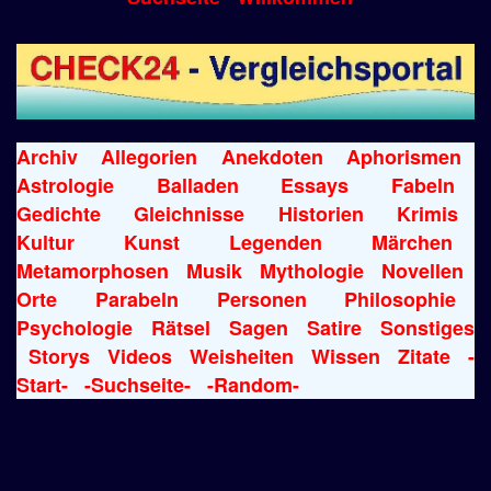
Archiv
Allegorien
Anekdoten
Aphorismen
Astrologie
Balladen
Essays
Fabeln
Gedichte
Gleichnisse
Historien
Krimis
Kultur
Kunst
Legenden
Märchen
Metamorphosen
Musik
Mythologie
Novellen
Orte
Parabeln
Personen
Philosophie
Psychologie
Rätsel
Sagen
Satire
Sonstiges
Storys
Videos
Weisheiten
Wissen
Zitate
-
Start-
-Suchseite-
-Random-