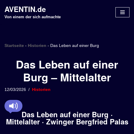
AVENTIN.de
Z
Von einem der sich aufmachte
u
m
I
n
Startseite
-
Historien
-
Das Leben auf einer Burg
h
Das Leben auf einer
a
l
Burg – Mittelalter
t
s
p
12/03/2026
Historien
r
i
n
Das Leben auf einer Burg ·
g
Mittelalter · Zwinger Bergfried Palas
e
n