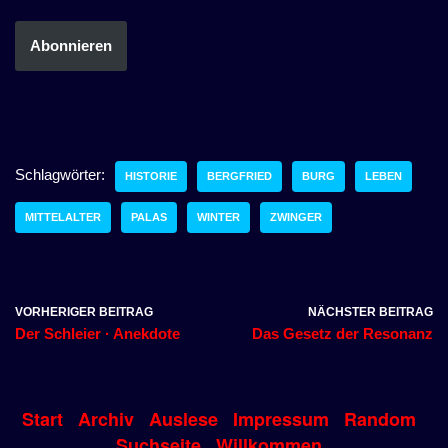
Abonnieren
Schlagwörter:
HISTORIE
BERGFRIED
BURG
LEBEN
MITTELALTER
PALAS
WINTER
ZWINGER
VORHERIGER BEITRAG
NÄCHSTER BEITRAG
Der Schleier · Anekdote
Das Gesetz der Resonanz
Start
Archiv
Auslese
Impressum
Random
Suchseite
Willkommen