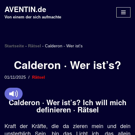
AVENTIN.de
Z
Von einem der sich aufmachte
u
m
I
n
Startseite
-
Rätsel
-
Calderon - Wer ist's
h
Calderon · Wer ist’s?
a
l
t
01/11/2025
Rätsel
s
p
r
Calderon · Wer ist’s? Ich will mich
i
definieren · Rätsel
n
g
Kraft der Kräfte, die da zieren mein und dein
e
n
unsterblich Sein, bin das Licht ich, das allein