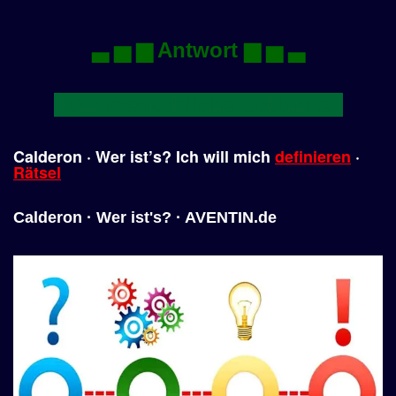
▃ ▅ ▆ Antwort ▆ ▅ ▃
Der menschliche Gedanke
Calderon · Wer ist’s? Ich will mich
definieren
·
Rätsel
Calderon · Wer ist's? · AVENTIN.de