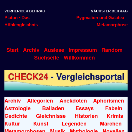
VORHERIGER BEITRAG
NÄCHSTER BEITRAG
Platon · Das
Pygmalion und Galatea –
Höhlengleichnis
Metamorphose
Start
Archiv
Auslese
Impressum
Random
Suchseite
Willkommen
Archiv
Allegorien
Anekdoten
Aphorismen
Astrologie
Balladen
Essays
Fabeln
Gedichte
Gleichnisse
Historien
Krimis
Kultur
Kunst
Legenden
Märchen
Metamorphosen
Musik
Mythologie
Novellen