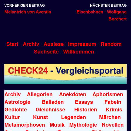
VORHERIGER BEITRAG
NÄCHSTER BEITRAG
Melantrich von Aventin
Eisenbahnen · Wolfgang
Borchert
Start
Archiv
Auslese
Impressum
Random
Suchseite
Willkommen
Archiv
Allegorien
Anekdoten
Aphorismen
Astrologie
Balladen
Essays
Fabeln
Gedichte
Gleichnisse
Historien
Krimis
Kultur
Kunst
Legenden
Märchen
Metamorphosen
Musik
Mythologie
Novellen