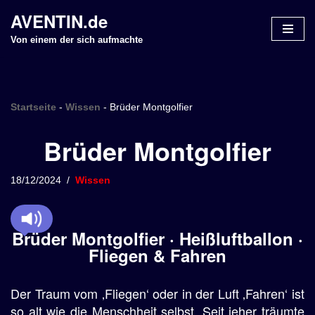
AVENTIN.de
Z
Von einem der sich aufmachte
u
m
I
n
Startseite
-
Wissen
-
Brüder Montgolfier
h
Brüder Montgolfier
a
l
t
18/12/2024
Wissen
s
p
r
Brüder Montgolfier · Heißluftballon ·
i
Fliegen & Fahren
n
g
Der Traum vom ‚Fliegen‘ oder in der Luft ‚Fahren‘ ist
e
n
so alt wie die Menschheit selbst. Seit jeher träumte