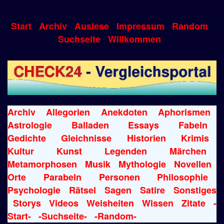
Start
Archiv
Auslese
Impressum
Random
Suchseite
Willkommen
Archiv
Allegorien
Anekdoten
Aphorismen
Astrologie
Balladen
Essays
Fabeln
Gedichte
Gleichnisse
Historien
Krimis
Kultur
Kunst
Legenden
Märchen
Metamorphosen
Musik
Mythologie
Novellen
Orte
Parabeln
Personen
Philosophie
Psychologie
Rätsel
Sagen
Satire
Sonstiges
Storys
Videos
Weisheiten
Wissen
Zitate
-
Start-
-Suchseite-
-Random-