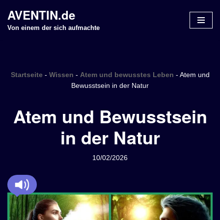
AVENTIN.de
Z
Von einem der sich aufmachte
u
m
I
n
Startseite
-
Wissen
-
Atem und bewusstes Leben
-
Atem und
h
Bewusstsein in der Natur
a
Atem und Bewusstsein
l
t
in der Natur
s
p
r
10/02/2026
i
n
g
e
n