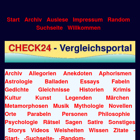
Start
Archiv
Auslese
Impressum
Random
Suchseite
Willkommen
Archiv
Allegorien
Anekdoten
Aphorismen
Astrologie
Balladen
Essays
Fabeln
Gedichte
Gleichnisse
Historien
Krimis
Kultur
Kunst
Legenden
Märchen
Metamorphosen
Musik
Mythologie
Novellen
Orte
Parabeln
Personen
Philosophie
Psychologie
Rätsel
Sagen
Satire
Sonstiges
Storys
Videos
Weisheiten
Wissen
Zitate
-
Start-
-Suchseite-
-Random-