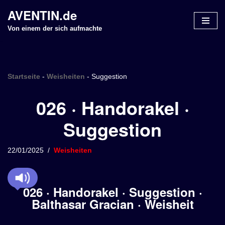
AVENTIN.de
Z
Von einem der sich aufmachte
u
m
I
n
Startseite
-
Weisheiten
-
Suggestion
h
026 · Handorakel ·
a
l
Suggestion
t
s
p
22/01/2025
Weisheiten
r
i
n
026 · Handorakel · Suggestion ·
g
Balthasar Gracian · Weisheit
e
n