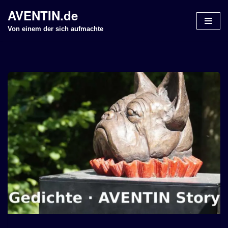
AVENTIN.de
Z
Von einem der sich aufmachte
u
m
I
n
h
a
l
t
s
p
r
i
n
g
e
n