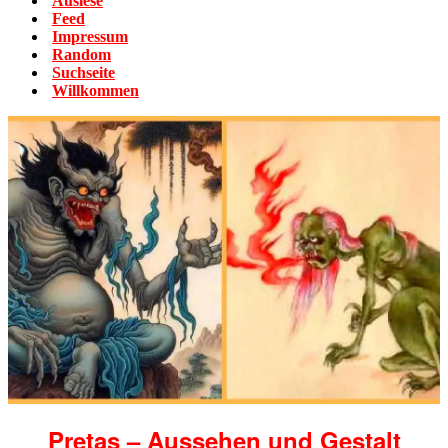
Auslese
Feed
Impressum
Random
Suchseite
Willkommen
Pretas – Aussehen und Gestalt