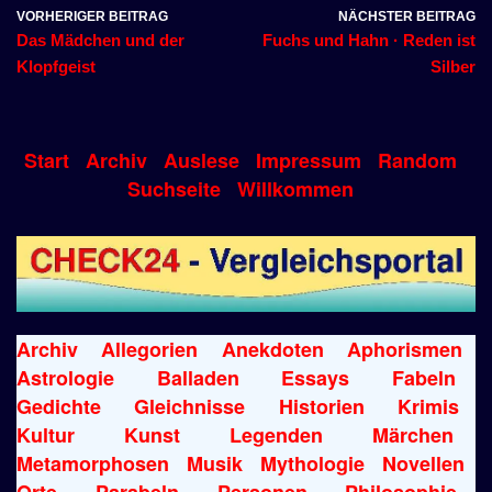
VORHERIGER BEITRAG
NÄCHSTER BEITRAG
Das Mädchen und der
Fuchs und Hahn · Reden ist
Klopfgeist
Silber
Start
Archiv
Auslese
Impressum
Random
Suchseite
Willkommen
Archiv
Allegorien
Anekdoten
Aphorismen
Astrologie
Balladen
Essays
Fabeln
Gedichte
Gleichnisse
Historien
Krimis
Kultur
Kunst
Legenden
Märchen
Metamorphosen
Musik
Mythologie
Novellen
Orte
Parabeln
Personen
Philosophie