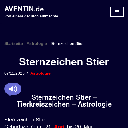
AVENTIN.de
Z
Von einem der sich aufmachte
u
m
I
n
Startseite
-
Astrologie
-
Sternzeichen Stier
h
Sternzeichen Stier
a
l
t
07/11/2025
Astrologie
s
p
r
Sternzeichen Stier –
i
Tierkreiszeichen – Astrologie
n
g
Sternzeichen Stier:
e
n
Geburtszeitraum: 21.
bis 20. Mai
April