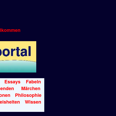
llkommen
Essays
Fabeln
genden
Märchen
onen
Philosophie
eisheiten
Wissen