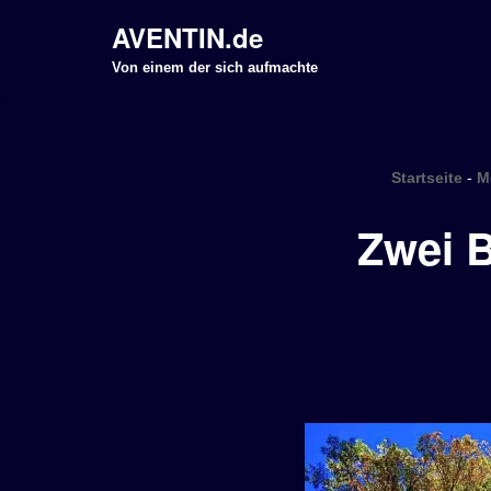
AVENTIN.de
Z
Von einem der sich aufmachte
u
m
I
Startseite
-
M
n
h
Zwei 
a
l
t
s
p
r
i
n
g