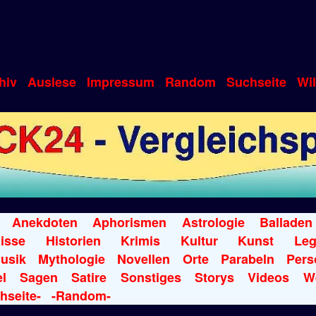
hiv
Auslese
Impressum
Random
Suchseite
Wi
Anekdoten
Aphorismen
Astrologie
Balladen
isse
Historien
Krimis
Kultur
Kunst
Le
usik
Mythologie
Novellen
Orte
Parabeln
Pers
l
Sagen
Satire
Sonstiges
Storys
Videos
W
hseite-
-Random-