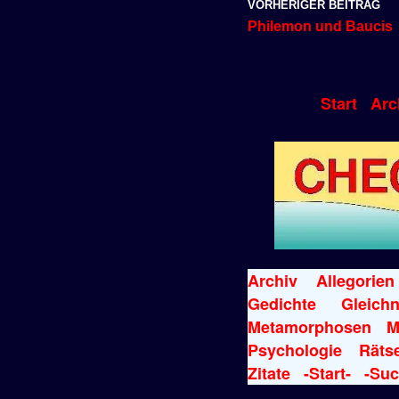
VORHERIGER BEITRAG
Philemon und Baucis
Start
Arc
Archiv
Allegorien
Gedichte
Gleichn
Metamorphosen
M
Psychologie
Rätse
Zitate
-Start-
-Suc