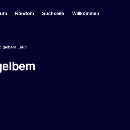
sum
Random
Suchseite
Willkommen
d gelbem Laub
gelbem