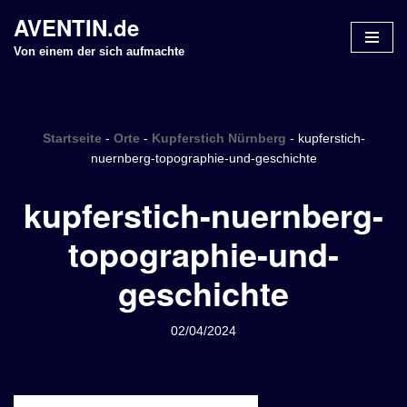
AVENTIN.de
Z
Von einem der sich aufmachte
u
m
I
n
Startseite
-
Orte
-
Kupferstich Nürnberg
-
kupferstich-
h
nuernberg-topographie-und-geschichte
a
kupferstich-nuernberg-
l
t
topographie-und-
s
p
geschichte
r
i
n
02/04/2024
g
e
n