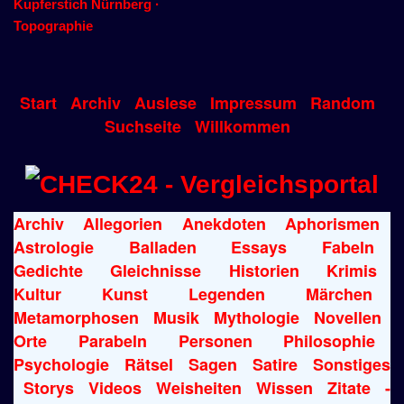
Kupferstich Nürnberg ·
Topographie
Start
Archiv
Auslese
Impressum
Random
Suchseite
Willkommen
Archiv
Allegorien
Anekdoten
Aphorismen
Astrologie
Balladen
Essays
Fabeln
Gedichte
Gleichnisse
Historien
Krimis
Kultur
Kunst
Legenden
Märchen
Metamorphosen
Musik
Mythologie
Novellen
Orte
Parabeln
Personen
Philosophie
Psychologie
Rätsel
Sagen
Satire
Sonstiges
Storys
Videos
Weisheiten
Wissen
Zitate
-