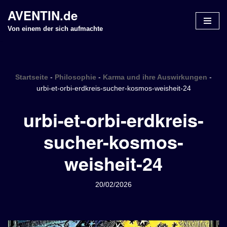
AVENTIN.de
Z
Von einem der sich aufmachte
u
m
I
n
Startseite
-
Philosophie
-
Karma und ihre Auswirkungen
-
h
urbi-et-orbi-erdkreis-sucher-kosmos-weisheit-24
a
urbi-et-orbi-erdkreis-
l
t
sucher-kosmos-
s
p
weisheit-24
r
i
n
20/02/2026
g
e
n