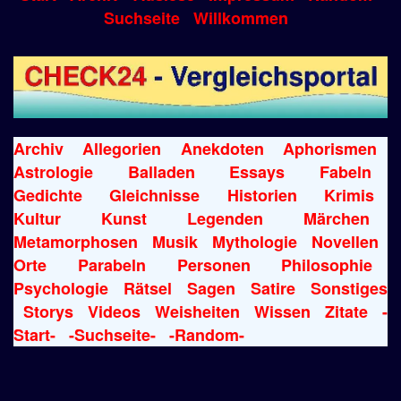
Suchseite
Willkommen
Archiv
Allegorien
Anekdoten
Aphorismen
Astrologie
Balladen
Essays
Fabeln
Gedichte
Gleichnisse
Historien
Krimis
Kultur
Kunst
Legenden
Märchen
Metamorphosen
Musik
Mythologie
Novellen
Orte
Parabeln
Personen
Philosophie
Psychologie
Rätsel
Sagen
Satire
Sonstiges
Storys
Videos
Weisheiten
Wissen
Zitate
-
Start-
-Suchseite-
-Random-