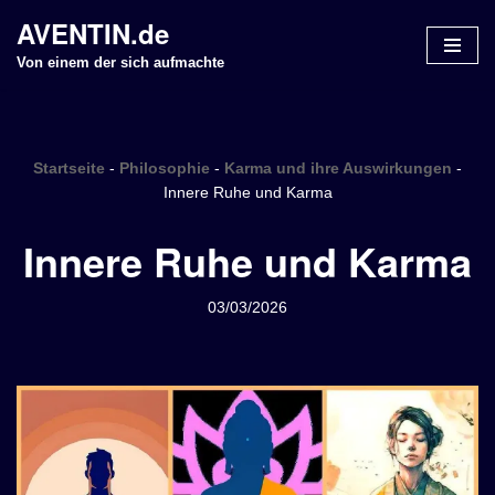
AVENTIN.de
Z
Von einem der sich aufmachte
u
m
I
n
Startseite
-
Philosophie
-
Karma und ihre Auswirkungen
-
h
Innere Ruhe und Karma
a
Innere Ruhe und Karma
l
t
s
03/03/2026
p
r
i
n
g
e
n