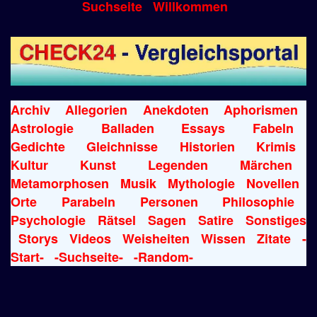
Suchseite
Willkommen
Archiv
Allegorien
Anekdoten
Aphorismen
Astrologie
Balladen
Essays
Fabeln
Gedichte
Gleichnisse
Historien
Krimis
Kultur
Kunst
Legenden
Märchen
Metamorphosen
Musik
Mythologie
Novellen
Orte
Parabeln
Personen
Philosophie
Psychologie
Rätsel
Sagen
Satire
Sonstiges
Storys
Videos
Weisheiten
Wissen
Zitate
-
Start-
-Suchseite-
-Random-