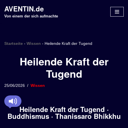
AVENTIN.de
Z
Von einem der sich aufmachte
u
m
I
n
Startseite
-
Wissen
-
Heilende Kraft der Tugend
h
Heilende Kraft der
a
l
Tugend
t
s
p
25/06/2026
Wissen
r
i
n
Heilende Kraft der Tugend ·
g
Buddhismus · Thanissaro Bhikkhu
e
n