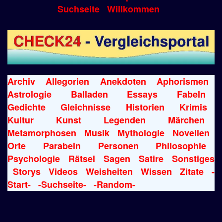
Suchseite
Willkommen
Archiv
Allegorien
Anekdoten
Aphorismen
Astrologie
Balladen
Essays
Fabeln
Gedichte
Gleichnisse
Historien
Krimis
Kultur
Kunst
Legenden
Märchen
Metamorphosen
Musik
Mythologie
Novellen
Orte
Parabeln
Personen
Philosophie
Psychologie
Rätsel
Sagen
Satire
Sonstiges
Storys
Videos
Weisheiten
Wissen
Zitate
-
Start-
-Suchseite-
-Random-