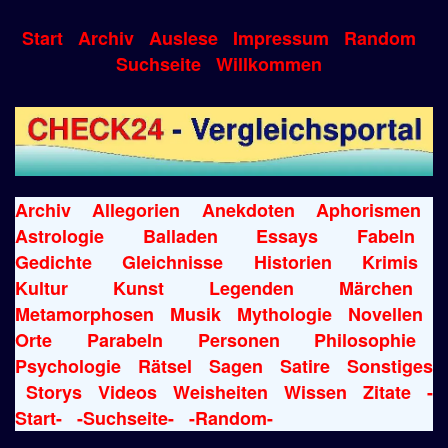
Start
Archiv
Auslese
Impressum
Random
Suchseite
Willkommen
Archiv
Allegorien
Anekdoten
Aphorismen
Astrologie
Balladen
Essays
Fabeln
Gedichte
Gleichnisse
Historien
Krimis
Kultur
Kunst
Legenden
Märchen
Metamorphosen
Musik
Mythologie
Novellen
Orte
Parabeln
Personen
Philosophie
Psychologie
Rätsel
Sagen
Satire
Sonstiges
Storys
Videos
Weisheiten
Wissen
Zitate
-
Start-
-Suchseite-
-Random-