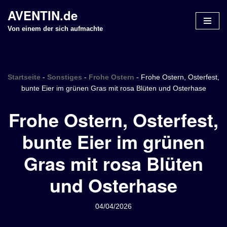
AVENTIN.de
Z
Von einem der sich aufmachte
u
m
I
n
Startseite
-
Sonstiges
-
Frohe Ostern
-
Frohe Ostern, Osterfest,
h
bunte Eier im grünen Gras mit rosa Blüten und Osterhase
a
Frohe Ostern, Osterfest,
l
t
bunte Eier im grünen
s
p
Gras mit rosa Blüten
r
i
und Osterhase
n
g
04/04/2026
e
n