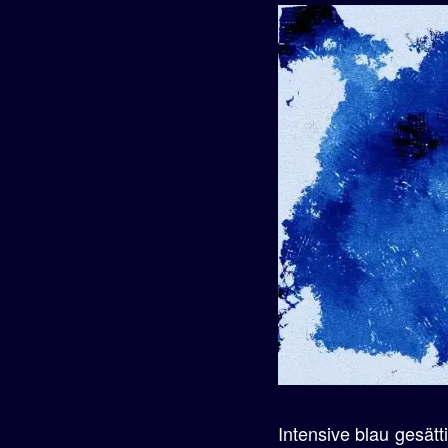
e
n
Intensive blau gesät