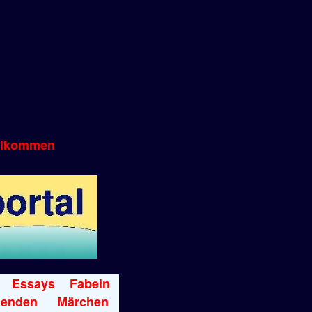
llkommen
Essays
Fabeln
genden
Märchen