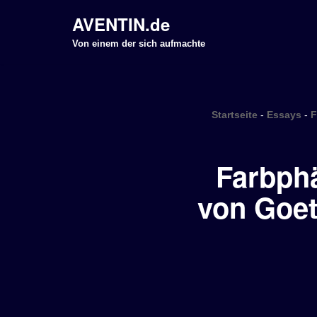
AVENTIN.de
Z
Von einem der sich aufmachte
u
m
I
Startseite
-
Essays
-
F
n
h
a
Farbph
l
t
von Goet
s
p
r
i
n
g