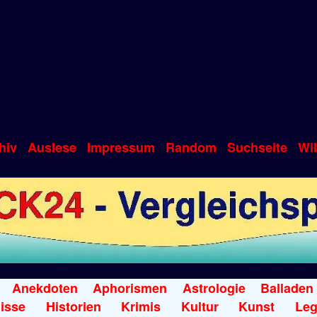
hiv
Auslese
Impressum
Random
Suchseite
Wi
Anekdoten
Aphorismen
Astrologie
Balladen
isse
Historien
Krimis
Kultur
Kunst
Le