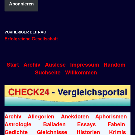
Abonnieren
VORHERIGER BEITRAG
Erfolgreiche Gesellschaft
Start
Archiv
Auslese
Impressum
Random
Suchseite
Willkommen
Archiv
Allegorien
Anekdoten
Aphorismen
Astrologie
Balladen
Essays
Fabeln
Gedichte
Gleichnisse
Historien
Krimis