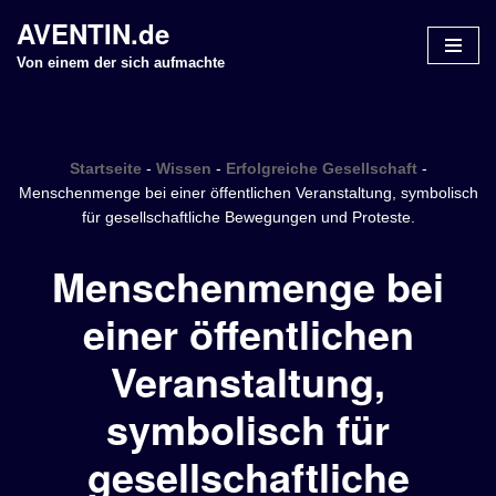
AVENTIN.de
Z
Von einem der sich aufmachte
u
m
I
n
Startseite
-
Wissen
-
Erfolgreiche Gesellschaft
-
h
Menschenmenge bei einer öffentlichen Veranstaltung, symbolisch
für gesellschaftliche Bewegungen und Proteste.
a
l
Menschenmenge bei
t
s
einer öffentlichen
p
r
Veranstaltung,
i
n
symbolisch für
g
gesellschaftliche
e
n